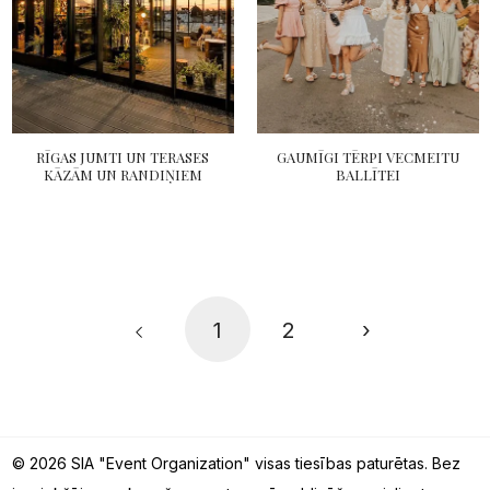
RĪGAS JUMTI UN TERASES
GAUMĪGI TĒRPI VECMEITU
KĀZĀM UN RANDIŅIEM
BALLĪTEI
1
2
›
© 2026 SIA "Event Organization" visas tiesības paturētas. Bez