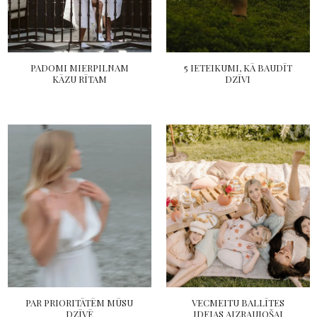
PADOMI MIERPILNAM
5 IETEIKUMI, KĀ BAUDĪT
KĀZU RĪTAM
DZĪVI
PAR PRIORITĀTĒM MŪSU
VECMEITU BALLĪTES
DZĪVĒ
IDEJAS AIZRAUJOŠAI