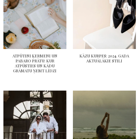
ATPŪTINI ĶERMENI UN
KĀZU KURPES: 2024. GADA
PABARO PRĀTU: KUR
AKTUĀLĀKIE STILI
ATPŪSTIES UN KĀDU
GRĀMATU ŅEMT LĪDZI