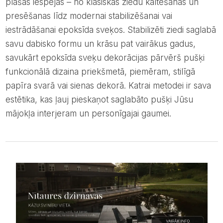
plašas iespējas – no klasiskās ziedu kaltēšanas un
presēšanas līdz modernai stabilizēšanai vai
iestrādāšanai epoksīda sveķos. Stabilizēti ziedi saglabā
savu dabisko formu un krāsu pat vairākus gadus,
savukārt epoksīda sveķu dekorācijas pārvērš pušķi
funkcionālā dizaina priekšmetā, piemēram, stilīgā
papīra svarā vai sienas dekorā. Katrai metodei ir sava
estētika, kas ļauj pieskaņot saglabāto pušķi Jūsu
mājokļa interjeram un personīgajai gaumei.