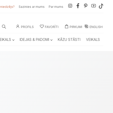
sniedzējs?
Sazinies ar mums
Par mums
PROFILS
FAVORĪTI
PIRKUMI
ENGLISH
EIKALS
IDEJAS & PADOMI
KĀZU STĀSTI
VEIKALS