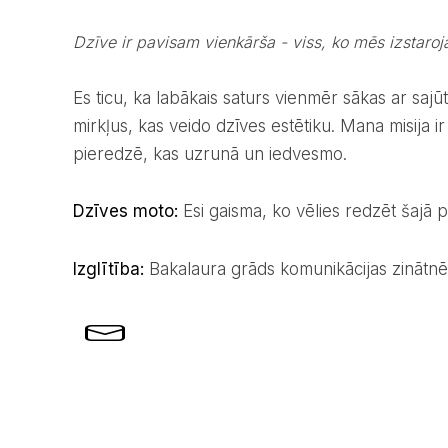
Dzīve ir pavisam vienkārša - viss, ko mēs izstar
Es ticu, ka labākais saturs vienmēr sākas ar sajūtu - ar spēju pamanīt detaļas, cilvēkus un
mirkļus, kas veido dzīves estētiku. Mana misija ir
pieredzē, kas uzrunā un iedvesmo.
Dzīves moto:
Esi gaisma, ko vēlies redzēt šajā pa
Izglītība:
Bakalaura grāds komunikācijas zinātn