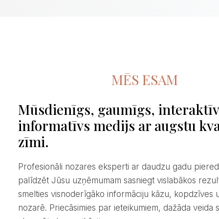
MĒS ESAM
Mūsdienīgs, gaumīgs, interaktī
informatīvs medijs ar augstu kva
zīmi.
Profesionāli nozares eksperti ar daudzu gadu pieredzi – gatavi
palīdzēt Jūsu uzņēmumam sasniegt vislabākos rezul
smelties visnoderīgāko informāciju kāzu, kopdzīves u
nozarē. Priecāsimies par ieteikumiem, dažāda veida