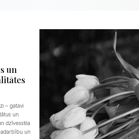
vs un
litātes
tātus un
n dzīvesstila
 sadarbību un