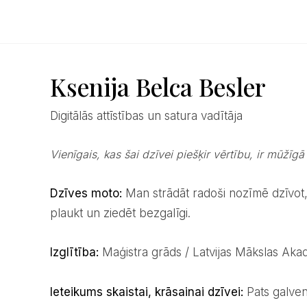
Ksenija Belca Besler
Digitālās attīstības un satura vadītāja
Vienīgais, kas šai dzīvei piešķir vērtību, ir mūžī
Dzīves moto:
Man strādāt radoši nozīmē dzīvot, 
plaukt un ziedēt bezgalīgi.
Izglītība:
Maģistra grāds / Latvijas Mākslas Aka
Ieteikums skaistai, krāsainai dzīvei:
Pats galven