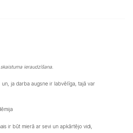
gā skaistuma ieraudzīšana.
un, ja darba augsne ir labvēlīga, tajā var
dēmija
ais ir būt mierā ar sevi un apkārtējo vidi,