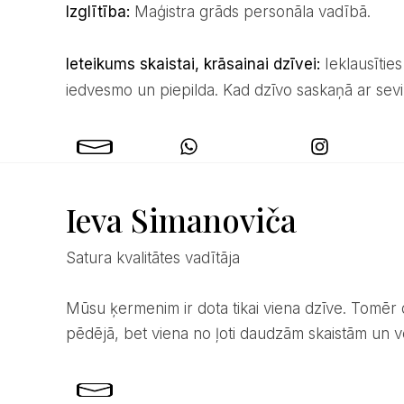
Izglītība:
Maģistra grāds personāla vadībā.
Ieteikums skaistai, krāsainai dzīvei:
Ieklausītie
iedvesmo un piepilda. Kad dzīvo saskaņā ar sevi
Ieva Simanoviča
Satura kvalitātes vadītāja
Mūsu ķermenim ir dota tikai viena dzīve. Tomēr dvēselei, kas mīt ķermenī, šī nav ne pirmā, ne
pēdējā, bet viena no ļoti daudzām skaistām un 