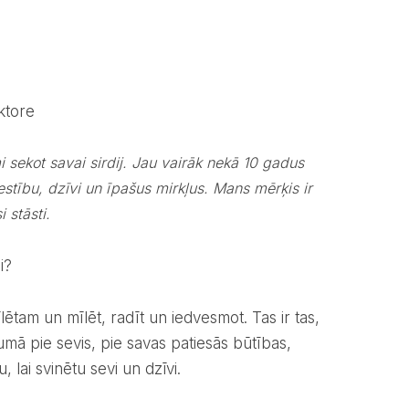
ktore
stību, dzīvi un īpašus mirkļus. Mans mērķis ir
 stāsti.
i?
umā pie sevis, pie savas patiesās būtības,
 lai svinētu sevi un dzīvi.