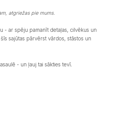
ojam, atgriežas pie mums.
 šīs sajūtas pārvērst vārdos, stāstos un
saulē - un ļauj tai sākties tevī.
ē