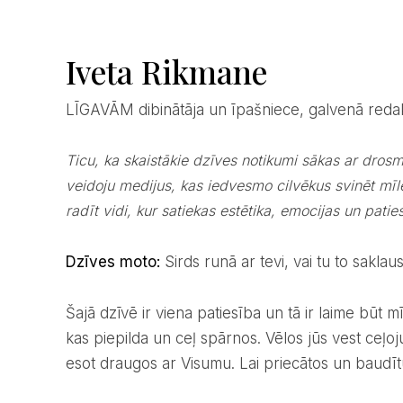
Iveta Rikmane
LĪGAVĀM dibinātāja un īpašniece, galvenā reda
Ticu, ka skaistākie dzīves notikumi sākas ar drosmi sekot savai sirdij. Jau vairāk nekā 10 gadus
veidoju medijus, kas iedvesmo cilvēkus svinēt mīle
radīt vidi, kur satiekas estētika, emocijas un patiesi
Dzīves moto:
Sirds runā ar tevi, vai tu to saklaus
Šajā dzīvē ir viena patiesība un tā ir laime būt mīlētam un mīlēt, radīt un iedvesmot. Tas ir tas,
kas piepilda un ceļ spārnos. Vēlos jūs vest ceļoj
esot draugos ar Visumu. Lai priecātos un baudītu,