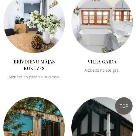
BRĪVDIENU MĀJAS
VILLA GAIDA
KUKŪZES
Aizbēdz no steigas.
Aizbēgt no pilsētas burzmas.
TOP