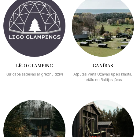
LĪGO GLAMPING
GANĪBAS
Kur daba satiekas ar greznu dzīvi
Atpūtas vieta Užavas upes krastā,
netālu no Baltijas jūras