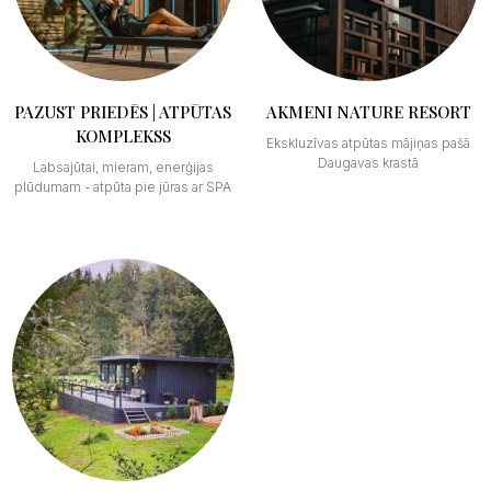
PAZUST PRIEDĒS | ATPŪTAS
AKMENI NATURE RESORT
KOMPLEKSS
Ekskluzīvas atpūtas mājiņas pašā
Daugavas krastā
Labsajūtai, mieram, enerģijas
plūdumam - atpūta pie jūras ar SPA