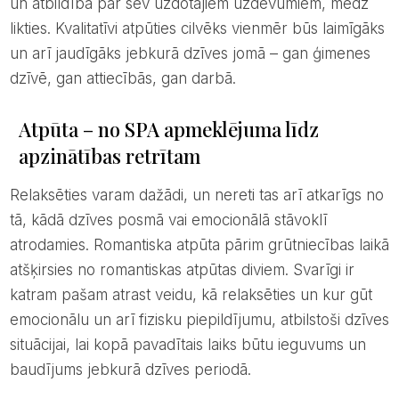
un atbildībā par sev uzdotajiem uzdevumiem, mēdz
likties. Kvalitatīvi atpūties cilvēks vienmēr būs laimīgāks
un arī jaudīgāks jebkurā dzīves jomā – gan ģimenes
dzīvē, gan attiecībās, gan darbā.
Atpūta – no SPA apmeklējuma līdz
apzinātības retrītam
Relaksēties varam dažādi, un nereti tas arī atkarīgs no
tā, kādā dzīves posmā vai emocionālā stāvoklī
atrodamies. Romantiska atpūta pārim grūtniecības laikā
atšķirsies no romantiskas atpūtas diviem. Svarīgi ir
katram pašam atrast veidu, kā relaksēties un kur gūt
emocionālu un arī fizisku piepildījumu, atbilstoši dzīves
situācijai, lai kopā pavadītais laiks būtu ieguvums un
baudījums jebkurā dzīves periodā.