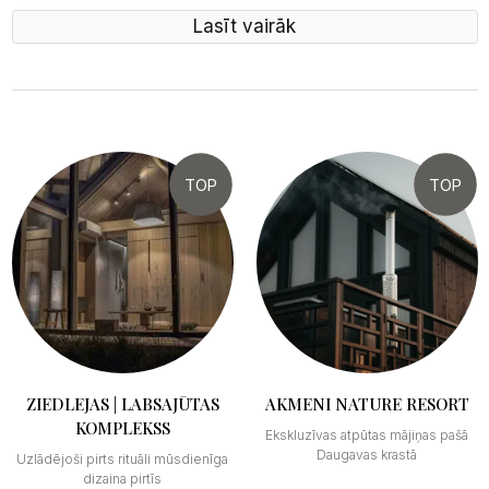
Lasīt vairāk
TOP
TOP
ZIEDLEJAS | LABSAJŪTAS
AKMENI NATURE RESORT
KOMPLEKSS
Ekskluzīvas atpūtas mājiņas pašā
Daugavas krastā
Uzlādējoši pirts rituāli mūsdienīga
dizaina pirtīs