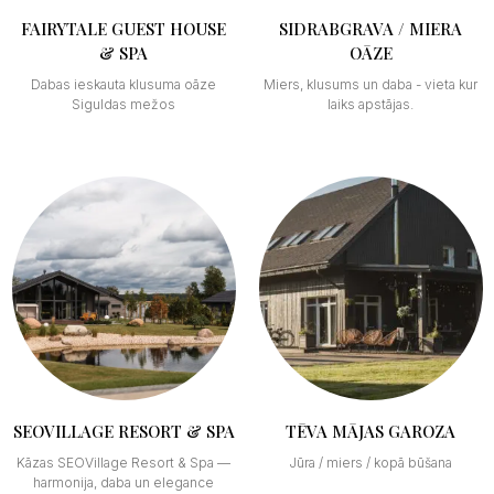
FAIRYTALE GUEST HOUSE
SIDRABGRAVA / MIERA
& SPA
OĀZE
Dabas ieskauta klusuma oāze
Miers, klusums un daba - vieta kur
Siguldas mežos
laiks apstājas.
SEOVILLAGE RESORT & SPA
TĒVA MĀJAS GAROZA
Kāzas SEOVillage Resort & Spa —
Jūra / miers / kopā būšana
harmonija, daba un elegance