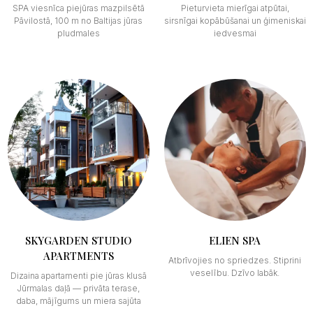
SPA viesnīca piejūras mazpilsētā
Pieturvieta mierīgai atpūtai,
Pāvilostā, 100 m no Baltijas jūras
sirsnīgai kopābūšanai un ģimeniskai
pludmales
iedvesmai
SKYGARDEN STUDIO
ELIEN SPA
APARTMENTS
Atbrīvojies no spriedzes. Stiprini
veselību. Dzīvo labāk.
Dizaina apartamenti pie jūras klusā
Jūrmalas daļā — privāta terase,
daba, mājīgums un miera sajūta