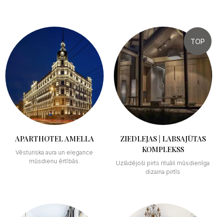
TOP
APARTHOTEL AMELLA
ZIEDLEJAS | LABSAJŪTAS
KOMPLEKSS
Vēsturiska aura un elegance
mūsdienu ērtībās.
Uzlādējoši pirts rituāli mūsdienīga
dizaina pirtīs