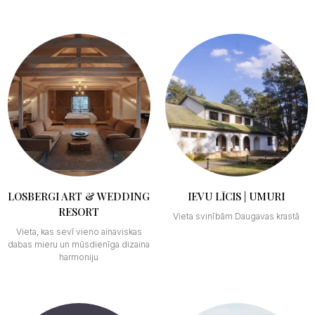
LOSBERGI ART & WEDDING
IEVU LĪCIS | UMURI
RESORT
Vieta svinībām Daugavas krastā
Vieta, kas sevī vieno ainaviskas
dabas mieru un mūsdienīga dizaina
harmoniju