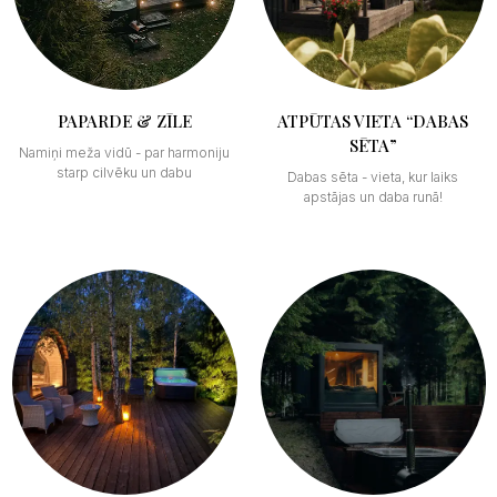
PAPARDE & ZĪLE
ATPŪTAS VIETA “DABAS
SĒTA”
Namiņi meža vidū - par harmoniju
starp cilvēku un dabu
Dabas sēta - vieta, kur laiks
apstājas un daba runā!