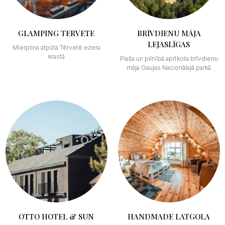
GLAMPING TERVETE
BRĪVDIENU MĀJA
LEJASLĪGAS
Mierpilna atpūta Tērvetē ezera
krastā
Plaša un pilnībā aprīkota brīvdienu
māja Gaujas Nacionālajā parkā
OTTO HOTEL & SUN
HANDMADE LATGOLA