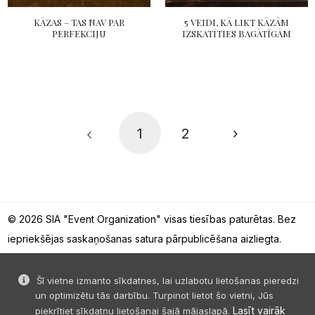
KĀZAS – TAS NAV PAR
5 VEIDI, KĀ LIKT KĀZĀM
PERFEKCIJU
IZSKATĪTIES BAGĀTĪGĀM
1
2
›
© 2026 SIA "Event Organization" visas tiesības paturētas. Bez
iepriekšējas saskaņošanas satura pārpublicēšana aizliegta.
Šī vietne izmanto sīkdatnes, lai uzlabotu lietošanas pieredzi
un optimizētu tās darbību. Turpinot lietot šo vietni, Jūs
Lasīt vairāk
piekrītiet sīkdatņu lietošanai šajā mājaslapā.