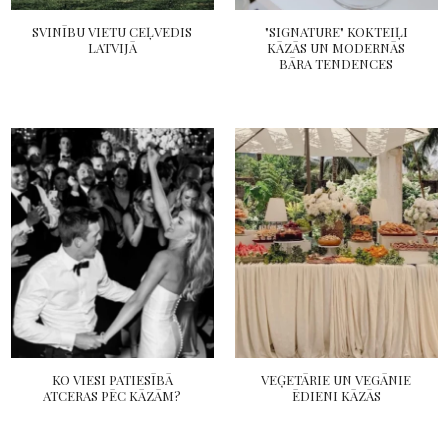
SVINĪBU VIETU CEĻVEDIS
"SIGNATURE" KOKTEIĻI
LATVIJĀ
KĀZĀS UN MODERNĀS
BĀRA TENDENCES
KO VIESI PATIESĪBĀ
VEĢETĀRIE UN VEGĀNIE
ATCERAS PĒC KĀZĀM?
ĒDIENI KĀZĀS