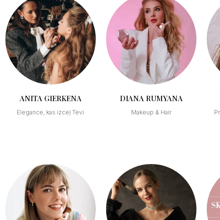
ANITA GIERKENA
DIANA RUMYANA
Elegance, kas izceļ Tevi
Makeup & Hair
Pr