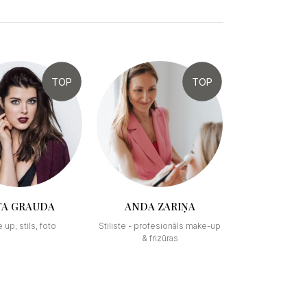
TOP
TOP
TA GRAUDA
ANDA ZARIŅA
 up, stils, foto
Stiliste - profesionāls make-up
& frizūras