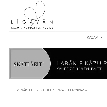
KĀZĀM
SĀKUMS
KAZAM
SKAISTUMKOPSANA