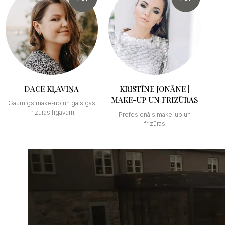
DACE KĻAVIŅA
KRISTĪNE JONĀNE |
MAKE-UP UN FRIZŪRAS
Gaumīgs make-up un gaisīgas
frizūras līgavām
Profesionāls make-up un
frizūras