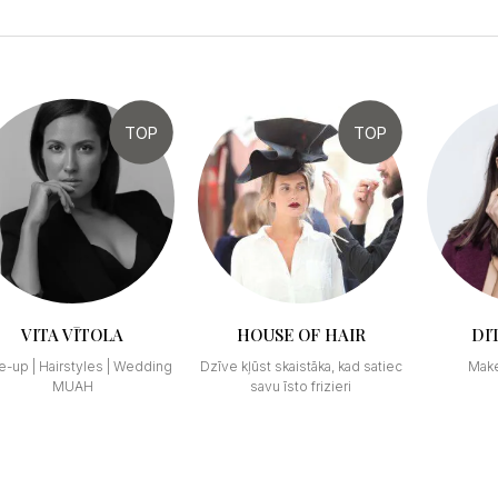
TOP
TOP
VITA VĪTOLA
HOUSE OF HAIR
DI
-up | Hairstyles | Wedding
Dzīve kļūst skaistāka, kad satiec
Make
MUAH
savu īsto frizieri