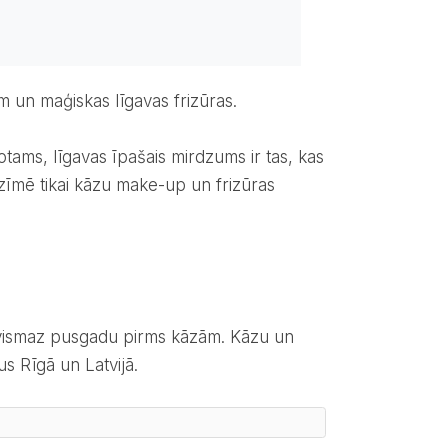
m un maģiskas līgavas frizūras.
zīmē tikai kāzu make-up un frizūras
 Rīgā un Latvijā.