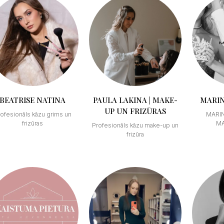
BEATRISE NATINA
PAULA LAKINA | MAKE-
MARIN
UP UN FRIZŪRAS
ofesionāls kāzu grims un
MARIN
frizūras
M
Profesionāls kāzu make-up un
frizūra