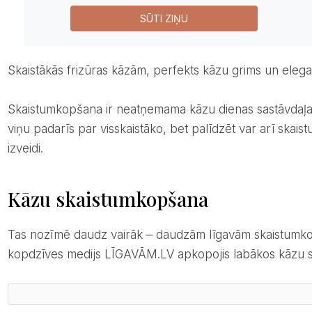
SŪTI ZIŅU
Skaistākās frizūras kāzām, perfekts kāzu grims un elega
Skaistumkopšana ir neatņemama kāzu dienas sastāvdaļa. Ikviena līgava savā kāzu dienā vēlas izskatīties lieliski. Protams, līgavas īpašais mirdzums ir tas, kas
viņu padarīs par visskaistāko, bet palīdzēt var arī ska
izveidi.
Kāzu skaistumkopšana
Tas nozīmē daudz vairāk – daudzām līgavām skaistumkopšanas salons kļūst par regulāru apmeklējuma vietu jau vismaz pusgadu pirms kāzām. Kāzu un
kopdzīves medijs LĪGAVĀM.LV apkopojis labākos kāzu sk