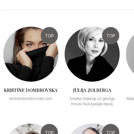
TOP
TOP
KRISTĪNE DOMBROVSKA
JŪLIJA ZOLBERGA
kristinedombrovska.com
Smalks makeup un gaisīga
Make
frizūra Tavā īpašajā dienā
TOP
TOP