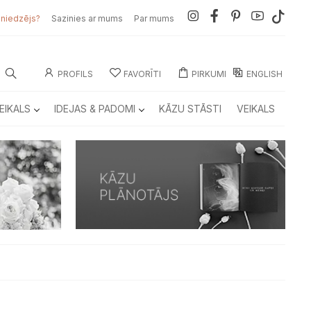
sniedzējs?
Sazinies ar mums
Par mums
PROFILS
FAVORĪTI
PIRKUMI
ENGLISH
EIKALS
IDEJAS & PADOMI
KĀZU STĀSTI
VEIKALS