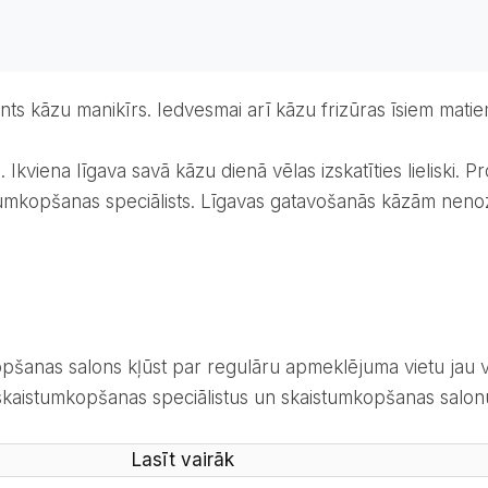
nts kāzu manikīrs. Iedvesmai arī kāzu frizūras īsiem matie
istumkopšanas speciālists. Līgavas gatavošanās kāzām neno
aistumkopšanas speciālistus un skaistumkopšanas salonus
Lasīt vairāk