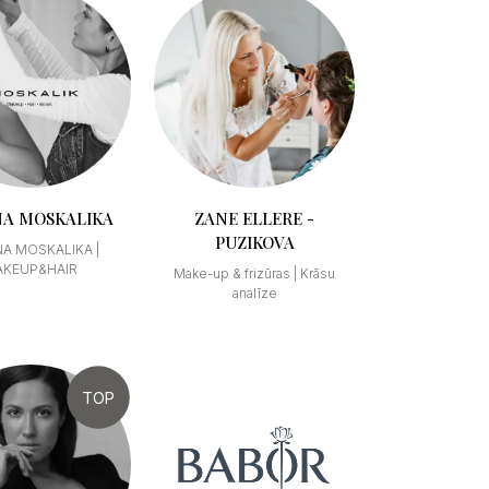
A MOSKALIKA
ZANE ELLERE -
PUZIKOVA
A MOSKALIKA |
AKEUP&HAIR
Make-up & frizūras | Krāsu
analīze
TOP