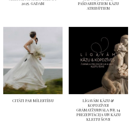
2025. GADAM
PAŠDARINĀTIEM KĀZU
ATRIBŪTIEM
CITĀTI PAR MĪLESTĪBU
LĪGAVĀM KĀZU &
KOPDZĪVES
GRĀMATŽURNĀLA NR. 14
PREZENTĀCIJA UN KĀZU
KLEITU ŠOVS