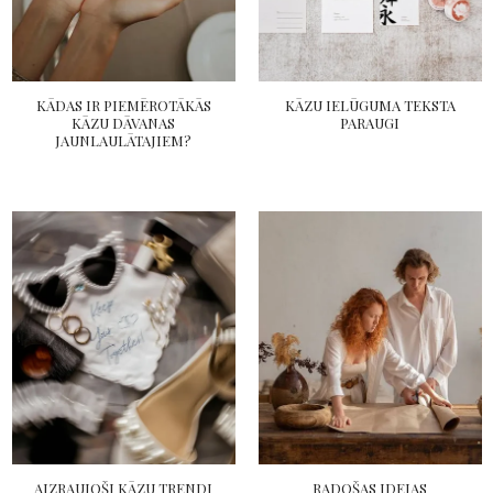
KĀDAS IR PIEMĒROTĀKĀS
KĀZU IELŪGUMA TEKSTA
KĀZU DĀVANAS
PARAUGI
JAUNLAULĀTAJIEM?
AIZRAUJOŠI KĀZU TRENDI
RADOŠAS IDEJAS