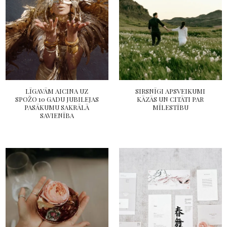
LĪGAVĀM AICINA UZ
SIRSNĪGI APSVEIKUMI
SPOŽO 10 GADU JUBILEJAS
KĀZĀS UN CITĀTI PAR
PASĀKUMU SAKRĀLĀ
MĪLESTĪBU
SAVIENĪBA