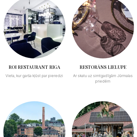
ROI RESTAURANT RIGA
RESTORĀNS LIELUPE
Vieta, kur garša kļūst par pieredzi
Ar skatu uz simtgadīgām Jūrmalas
priedēm