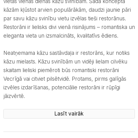
vietas vienas dienas kāzu svinībām. Šāda koncepta
kāzām kļūstot arvien populārākām, daudzi jaunie pāri
par savu kāzu svinību vietu izvēlas tieši restorānus.
Restorāni ir lielisks divi vienā risinājums – romantiska un
eleganta vieta un izsmalcināts, kvalitatīvs ēdiens.
Neatņemama kāzu sastāvdaļa ir restorāns, kur notiks
kāzu mielasts. Kāzu svinībām un vidēji lielam cilvēku
skaitam lieliski piemēroti būs romantiski restorāni
Vecrīgā vai citviet pilsētvidē. Protams, pirms galīgās
izvēles izdarīšanas, potenciālie restorāni ir rūpīgi
jāizvērtē.
Lasīt vairāk