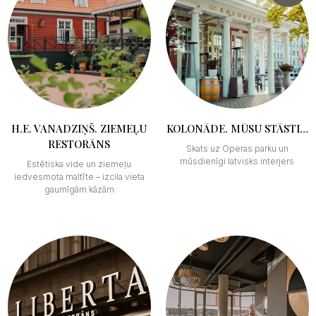
H.E. VANADZIŅŠ. ZIEMEĻU
KOLONĀDE. MŪSU STĀSTI…
RESTORĀNS
Skats uz Operas parku un
mūsdienīgi latvisks interjers
Estētiska vide un ziemeļu
iedvesmota maltīte – izcila vieta
gaumīgām kāzām