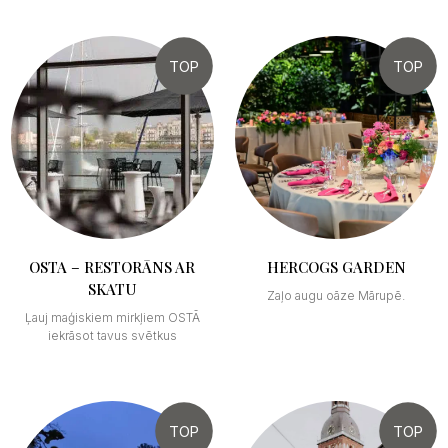
TOP
TOP
OSTA – RESTORĀNS AR
HERCOGS GARDEN
SKATU
Zaļo augu oāze Mārupē.
Ļauj maģiskiem mirkļiem OSTĀ
iekrāsot tavus svētkus
TOP
TOP