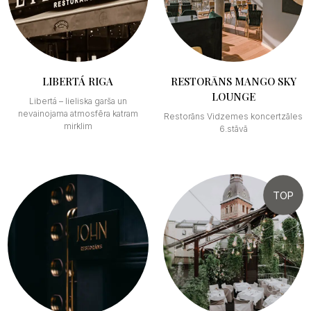
LIBERTÁ RIGA
RESTORĀNS MANGO SKY
LOUNGE
Libertá – lieliska garša un
nevainojama atmosfēra katram
Restorāns Vidzemes koncertzāles
mirklim
6.stāvā
TOP