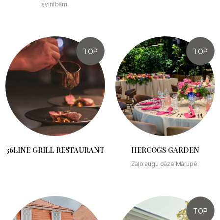
svinībām.
TOP
TOP
36LINE GRILL RESTAURANT
HERCOGS GARDEN
Zaļo augu oāze Mārupē.
TOP