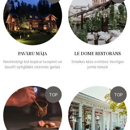
PAVĀRU MĀJA
LE DOME RESTORĀNS
Nesteidzīgi būt kopā ar tuvajiem un
Smalkas kāzu svinības Vecrīgas
baudīt spilgtākās sezonas garšas
jumta terasē
TOP
TOP