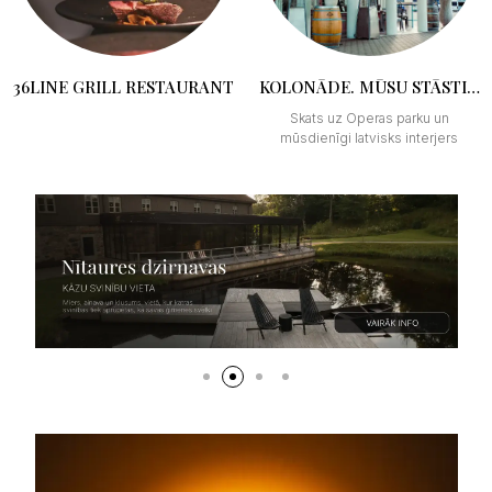
36LINE GRILL RESTAURANT
KOLONĀDE. MŪSU STĀSTI…
Skats uz Operas parku un
mūsdienīgi latvisks interjers