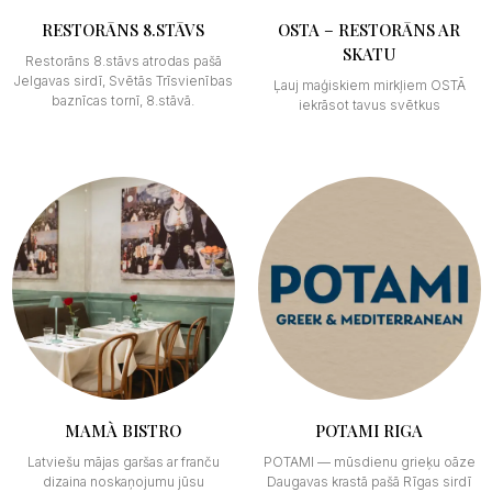
RESTORĀNS 8.STĀVS
OSTA – RESTORĀNS AR
SKATU
Restorāns 8.stāvs atrodas pašā
Jelgavas sirdī, Svētās Trīsvienības
Ļauj maģiskiem mirkļiem OSTĀ
baznīcas tornī, 8.stāvā.
iekrāsot tavus svētkus
MAMÀ BISTRO
POTAMI RIGA
Latviešu mājas garšas ar franču
POTAMI — mūsdienu grieķu oāze
dizaina noskaņojumu jūsu
Daugavas krastā pašā Rīgas sirdī