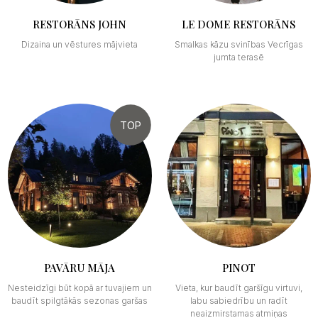
RESTORĀNS JOHN
LE DOME RESTORĀNS
Dizaina un vēstures mājvieta
Smalkas kāzu svinības Vecrīgas
jumta terasē
TOP
PAVĀRU MĀJA
PINOT
Nesteidzīgi būt kopā ar tuvajiem un
Vieta, kur baudīt garšīgu virtuvi,
baudīt spilgtākās sezonas garšas
labu sabiedrību un radīt
neaizmirstamas atmiņas