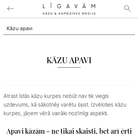
KĀZU APAVI
Atrast īstās kāzu kurpes nebūt nav tik viegls
uzdevums, kā sākotnēji varētu šķist. Izvēloties kāzu
kurpes, jāņem vērā vairāki nozīmīgi aspekti.
Apavi kāzām – ne tikai skaisti, bet arī ērti