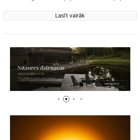
Lasīt vairāk