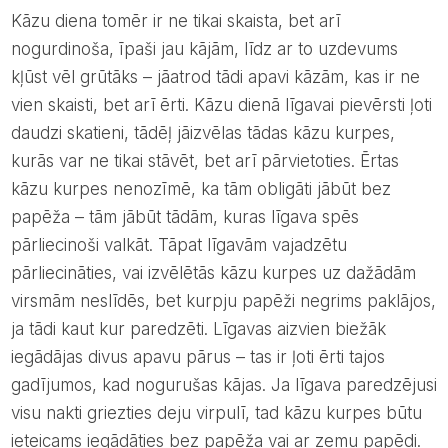
Kāzu diena tomēr ir ne tikai skaista, bet arī
nogurdinoša, īpaši jau kājām, līdz ar to uzdevums
kļūst vēl grūtāks – jāatrod tādi apavi kāzām, kas ir ne
vien skaisti, bet arī ērti. Kāzu dienā līgavai pievērsti ļoti
daudzi skatieni, tādēļ jāizvēlas tādas kāzu kurpes,
kurās var ne tikai stāvēt, bet arī pārvietoties. Ērtas
kāzu kurpes nenozīmē, ka tām obligāti jābūt bez
papēža – tām jābūt tādām, kuras līgava spēs
pārliecinoši valkāt. Tāpat līgavām vajadzētu
pārliecināties, vai izvēlētās kāzu kurpes uz dažādām
virsmām neslīdēs, bet kurpju papēži negrims paklājos,
ja tādi kaut kur paredzēti. Līgavas aizvien biežāk
iegādājas divus apavu pārus – tas ir ļoti ērti tajos
gadījumos, kad nogurušas kājas. Ja līgava paredzējusi
visu nakti griezties deju virpulī, tad kāzu kurpes būtu
ieteicams iegādāties bez papēža vai ar zemu papēdi.