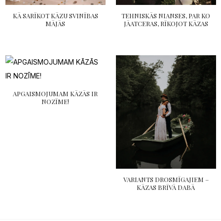
KĀ SARĪKOT KĀZU SVINĪBAS
TEHNISKĀS NIANSES, PAR KO
MĀJĀS
JĀATCERAS, RĪKOJOT KĀZAS
APGAISMOJUMAM KĀZĀS IR
NOZĪME!
VARIANTS DROSMĪGAJIEM –
KĀZAS BRĪVĀ DABĀ