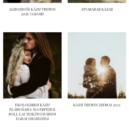
AIZRAUJOŠI KĀZU TRENDI
ATVASARAS KĀZAS
2025. GADAM
EKOLOĢISKU KĀZU
KĀZU TRENDI ZIEMAI 2023
PLĀNOŠANA: ILGTSPĒJĪGI
SOĻI, LAI TEIKTU JĀVĀRDU
DABAI DRAUDZĪGI