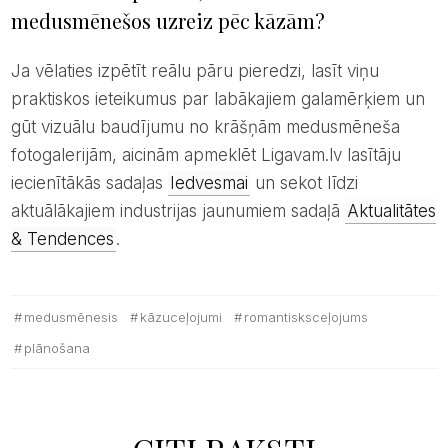
medusmēnešos uzreiz pēc kāzām?
Ja vēlaties izpētīt reālu pāru pieredzi, lasīt viņu
praktiskos ieteikumus par labākajiem galamērķiem un
gūt vizuālu baudījumu no krāšņām medusmēneša
fotogalerijām, aicinām apmeklēt Ligavam.lv lasītāju
iecienītākās sadaļas
Iedvesmai
un sekot līdzi
aktuālākajiem industrijas jaunumiem sadaļā
Aktualitātes
& Tendences
.
medusmēnesis
kāzuceļojumi
romantisksceļojums
plānošana