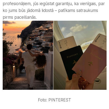
profesionāļiem, jūs iegūstat garantiju, ka vienīgais, par
ko jums būs jādomā lidostā – patīkams satraukums
pirms pacelšanās.
Foto: PINTEREST