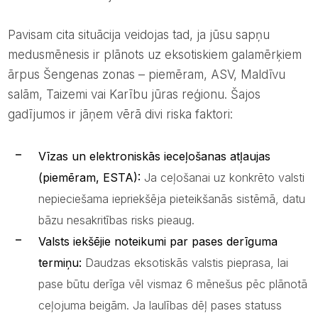
Pavisam cita situācija veidojas tad, ja jūsu sapņu
medusmēnesis ir plānots uz eksotiskiem galamērķiem
ārpus Šengenas zonas – piemēram, ASV, Maldīvu
salām, Taizemi vai Karību jūras reģionu. Šajos
gadījumos ir jāņem vērā divi riska faktori:
Vīzas un elektroniskās ieceļošanas atļaujas
(piemēram, ESTA):
Ja ceļošanai uz konkrēto valsti
nepieciešama iepriekšēja pieteikšanās sistēmā, datu
bāzu nesakritības risks pieaug.
Valsts iekšējie noteikumi par pases derīguma
termiņu:
Daudzas eksotiskās valstis pieprasa, lai
pase būtu derīga vēl vismaz 6 mēnešus pēc plānotā
ceļojuma beigām. Ja laulības dēļ pases statuss