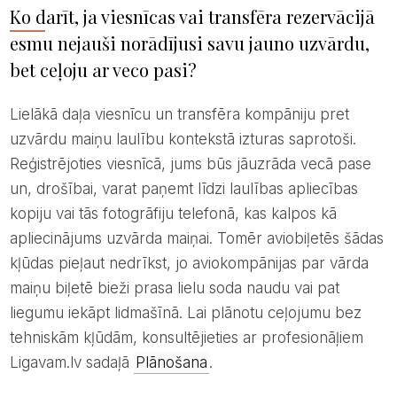
Ko darīt, ja viesnīcas vai transfēra rezervācijā
esmu nejauši norādījusi savu jauno uzvārdu,
bet ceļoju ar veco pasi?
Lielākā daļa viesnīcu un transfēra kompāniju pret
uzvārdu maiņu laulību kontekstā izturas saprotoši.
Reģistrējoties viesnīcā, jums būs jāuzrāda vecā pase
un, drošībai, varat paņemt līdzi laulības apliecības
kopiju vai tās fotogrāfiju telefonā, kas kalpos kā
apliecinājums uzvārda maiņai. Tomēr aviobiļetēs šādas
kļūdas pieļaut nedrīkst, jo aviokompānijas par vārda
maiņu biļetē bieži prasa lielu soda naudu vai pat
liegumu iekāpt lidmašīnā. Lai plānotu ceļojumu bez
tehniskām kļūdām, konsultējieties ar profesionāļiem
Ligavam.lv sadaļā
Plānošana
.