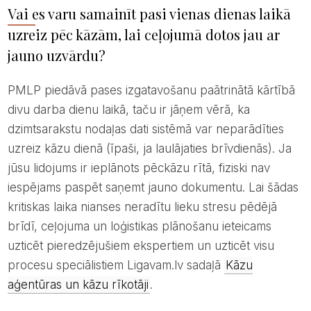
Vai es varu samainīt pasi vienas dienas laikā
uzreiz pēc kāzām, lai ceļojumā dotos jau ar
jauno uzvārdu?
PMLP piedāvā pases izgatavošanu paātrinātā kārtībā
divu darba dienu laikā, taču ir jāņem vērā, ka
dzimtsarakstu nodaļas dati sistēmā var neparādīties
uzreiz kāzu dienā (īpaši, ja laulājaties brīvdienās). Ja
jūsu lidojums ir ieplānots pēckāzu rītā, fiziski nav
iespējams paspēt saņemt jauno dokumentu. Lai šādas
kritiskas laika nianses neradītu lieku stresu pēdējā
brīdī, ceļojuma un loģistikas plānošanu ieteicams
uzticēt pieredzējušiem ekspertiem un uzticēt visu
procesu speciālistiem Ligavam.lv sadaļā
Kāzu
aģentūras un kāzu rīkotāji
.