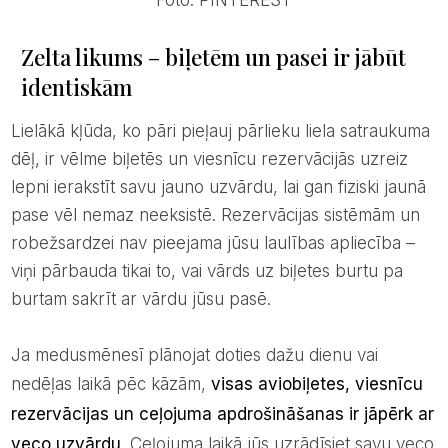
Foto: PINTEREST
Zelta likums – biļetēm un pasei ir jābūt
identiskām
Lielākā kļūda, ko pāri pieļauj pārlieku liela satraukuma
dēļ, ir vēlme biļetēs un viesnīcu rezervācijās uzreiz
lepni ierakstīt savu jauno uzvārdu, lai gan fiziski jaunā
pase vēl nemaz neeksistē. Rezervācijas sistēmām un
robežsardzei nav pieejama jūsu laulības apliecība –
viņi pārbauda tikai to, vai vārds uz biļetes burtu pa
burtam sakrīt ar vārdu jūsu pasē.
Ja medusmēnesī plānojat doties dažu dienu vai
nedēļas laikā pēc kāzām,
visas aviobiļetes, viesnīcu
rezervācijas un ceļojuma apdrošināšanas ir jāpērk ar
veco uzvārdu
. Ceļojuma laikā jūs uzrādīsiet savu veco