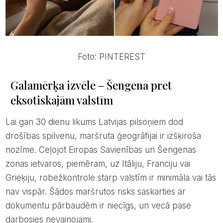
Foto: PINTEREST
Galamērķa izvēle – Šengena pret
eksotiskajām valstīm
Lai gan 30 dienu likums Latvijas pilsoņiem dod
drošības spilvenu, maršruta ģeogrāfijai ir izšķiroša
nozīme. Ceļojot Eiropas Savienības un Šengenas
zonas ietvaros, piemēram, uz Itāliju, Franciju vai
Grieķiju, robežkontrole starp valstīm ir minimāla vai tās
nav vispār. Šādos maršrutos risks saskarties ar
dokumentu pārbaudēm ir niecīgs, un vecā pase
darbosies nevainojami.