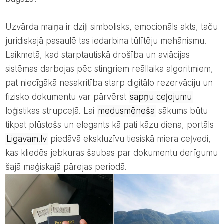
Uzvārda maiņa ir dziļi simbolisks, emocionāls akts, taču
juridiskajā pasaulē tas iedarbina tūlītēju mehānismu.
Laikmetā, kad starptautiskā drošība un aviācijas
sistēmas darbojas pēc stingriem reāllaika algoritmiem,
pat niecīgākā nesakritība starp digitālo rezervāciju un
fizisko dokumentu var pārvērst
sapņu ceļojumu
loģistikas strupceļā. Lai
medusmēneša
sākums būtu
tikpat plūstošs un elegants kā pati kāzu diena, portāls
Ligavam.lv
piedāvā ekskluzīvu tiesiskā miera ceļvedi,
kas kliedēs jebkuras šaubas par dokumentu derīgumu
šajā maģiskajā pārejas periodā.