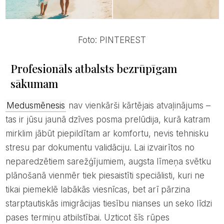
Foto: PINTEREST
Profesionāls atbalsts bezrūpīgam
sākumam
Medusmēnesis
nav vienkārši kārtējais atvaļinājums –
tas ir jūsu jaunā dzīves posma prelūdija, kurā katram
mirklim jābūt piepildītam ar komfortu, nevis tehnisku
stresu par dokumentu validāciju. Lai izvairītos no
neparedzētiem sarežģījumiem, augsta līmeņa svētku
plānošanā vienmēr tiek piesaistīti speciālisti, kuri ne
tikai piemeklē labākās viesnīcas, bet arī pārzina
starptautiskās imigrācijas tiesību nianses un seko līdzi
pases termiņu atbilstībai. Uzticot šīs rūpes