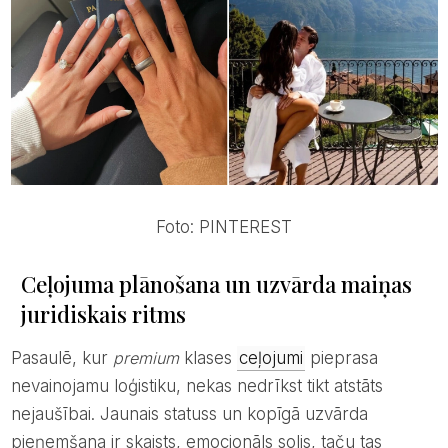
Foto: PINTEREST
Ceļojuma plānošana un uzvārda maiņas
juridiskais ritms
Pasaulē, kur
premium
klases
ceļojumi
pieprasa
nevainojamu loģistiku, nekas nedrīkst tikt atstāts
nejaušībai. Jaunais statuss un kopīgā uzvārda
pieņemšana ir skaists, emocionāls solis, taču tas