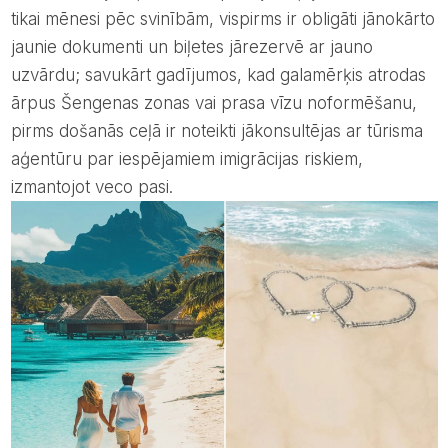
tikai mēnesi pēc svinībām, vispirms ir obligāti jānokārto
jaunie dokumenti un biļetes jārezervē ar jauno
uzvārdu; savukārt gadījumos, kad galamērķis atrodas
ārpus Šengenas zonas vai prasa vīzu noformēšanu,
pirms došanās ceļā ir noteikti jākonsultējas ar tūrisma
aģentūru par iespējamiem imigrācijas riskiem,
izmantojot veco pasi.