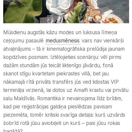
Mūsdienu augstās kāzu modes un luksusa līmeņa
ceļojumu pasaulē
medusmēnesis
vairs nav vienkārši
atvaļinājums – tā ir kinematogrāfiska prelūdija jaunam
kopdzīves posmam. Iztēlojieties scenāriju: vēl pirms
dažām stundām jūs teicāt liktenīgo jāvārdu, fonā
skanot stīgu kvartetam piekrastes villā, bet jau
nākamajā rītā privāts transfērs jūs ved lidostas VIP
termināļa virzienā, lai dotos uz Amalfi krastu vai privātu
salu Maldīvās. Romantika ir nevainojama līdz brīdim,
kad pie reģistrācijas galdiņa pieslēdzas pavisam
piezemēta, tomēr kritiski svarīga detaļa: kurš uzvārds
šobrīd rotā jūsu aviobiļeti un kurš – pasi jūsu rokas
bagāžā?