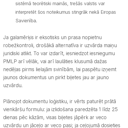
sistēmā teorētiski mainās, trešās valstis var
interpretēt šos noteikumus stingrāk nekā Eiropas
Savienība.
Ja galamērķis ir eksotisks un prasa nopietnu
robežkontroli, drošākā alternatīva ir uzvārda maiņu
juridiski atlikt. To var izdarīt, iesniedzot iesniegumu
PMLP arī vēlāk, vai arī laulāties klusumā dažas
nedēļas pirms lielajām svinībām, lai paspētu izņemt
jaunos dokumentus un pirkt biļetes jau ar jauno
uzvārdu.
Plānojot dokumentu loģistiku, ir vērts paturēt prātā
vienkāršu formulu: ja izlidošana paredzēta 1 līdz 25
dienas pēc kāzām, visas biļetes jāpērk ar veco
uzvārdu un jāceļo ar veco pasi; ja ceļojumā dosieties