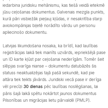
iedarbina juridisku mehānismu, kas tiešā veidā ietekmē
jūsu ceļošanas dokumentus. Galvenais mezgla punkts,
kurā pāri visbiežāk pieļauj kļūdas, ir nesakritība starp
aviokompānijas biļetē norādīto vārdu un personu
apliecinošo dokumentu.
Latvijas likumdošana nosaka, ka brīdī, kad laulības
reģistrācijas laikā tiek mainīts uzvārds, iepriekšējā pase
un ID karte kļūst par ceļošanai nederīgām. Tomēr šeit
slēpjas svarīga nianse – dokumentu datubāzēs šis
statuss neaktualizējas tajā pašā sekundē, kad pie
altāra tiek teikts jāvārds. Juridiski vecā pase ir derīga
vēl precīzi
30 dienas
pēc laulības noslēgšanas, lai
pāris šajā laikā spētu nokārtot jaunos dokumentus
Pilsonības un migrācijas lietu pārvaldē (PMLP).