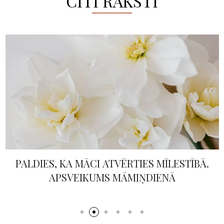
CITI RAKSTI
PALDIES, KA MĀCI ATVĒRTIES MĪLESTĪBĀ.
APSVEIKUMS MĀMIŅDIENĀ