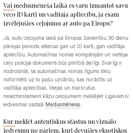
Vai medusmēneša laikā es varu izmantot savu
veco ID karti un vadītāja apliecību, ja esam
izvēlējušies ceļojumu ar auto pa Eiropu?
Jā, auto ceļojuma laikā pa Eiropas Savienību 30 dienu
pārejas periods attiecas gan uz ID karti, gan vadītāja
apliecību. Automašīnas nomas kompānijām un vietējai
ceļu policijai dokumenti būs pilnībā derīgi. Svarīgi ir
nodrošināt, lai automašīnas nomas līgums tiktu
noformēts uz to pašu uzvārdu, kas norādīts uz
vadītāja apliecības. Idejas un maršrutus
neaizmirstamiem kāzu ceļojumiem meklējiet Ligavam.lv
iedvesmas sadaļā
Medusmēnesis
.
Kur meklēt autentiskus stāstus un vizuālo
iedvesmu no pāriem, kuri devušies eksotiskos