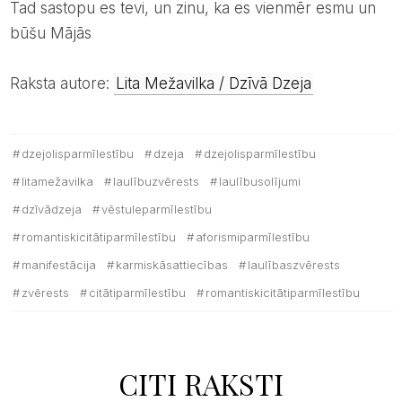
tad sastopu es tevi, un zinu, ka es vienmēr esmu un
būšu Mājās
Raksta autore:
Lita Mežavilka / Dzīvā Dzeja
dzejolisparmīlestību
dzeja
dzejolisparmīlestību
litamežavilka
laulībuzvērests
laulībusolījumi
dzīvādzeja
vēstuleparmīlestību
romantiskicitātiparmīlestību
aforismiparmīlestību
manifestācija
karmiskāsattiecības
laulībaszvērests
zvērests
citātiparmīlestību
romantiskicitātiparmīlestību
CITI RAKSTI