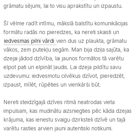
grāmatu sējumi, lai to visu aprakstītu un izpaustu.
šī vēlme radīt intīmu, mākslā balstītu komunikācijas
formātu radās no pieredzes, ka nereti skaisti un
iedvesmas pilni vārdi
vien dus uz plaukta, grāmatu
vākos, zem putekļu segām. Man bija dziļa sajūta, ka
dzejai jādod dzīvība, lai jaunos formātos tā varētu
elpot pati un elpināt ļaudis. Lai dzeja pildītu savu
uzdevumu: iedvesmotu cilvēkus dzīvot, pieredzēt,
izpaust, mīlēt, rūpēties un vienkārši būt.
Nereti steidzīgajā dzīves ritmā neatrodas vieta
impulsam, kas mudinātu aizsniegties pēc kāda dzejas
krājuma, kas ienestu svaigu dzirksteli dzīvē un tajā
varētu rasties arvien jauni autentiski notikumi.