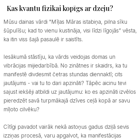
Kas kvantu fizikai kopīgs ar dzeju?
Mūsu dainas vārdi "Mīļas Māras istabiņa, pilna sīku
šūpulīšu; kad to vienu kustināja, visi līdzi līgojās” vēsta,
ka itin viss šajā pasaulē ir saistīts.
Iesākumā stāstīju, ka vārds veidojas domas un
vibrācijas mijiedarbībā. No zinātnes ir skaidrs, ka tu
manifestē divdesmit četras stundas diennaktī; cits
jautājums - vai tu to dari apzināti? Tāpēc aicinu tevi
sajust iekšēji atbildi uz jautājumu: ko es apzināti izvēlos
pieredzēt savā turpmākajā dzīves ceļā kopā ar savu
mīļoto cilvēku?
Cītīgi pavadot vairāk nekā astoņus gadus dziļā sevis
izziņas procesā, varu apgalvot, ka manifestācijas