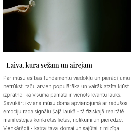
Laiva, kurā sēžam un airējam
Par mūsu esības fundamentu viedokļu un pierādījumu
netrūkst, taču arvien populārāka un vairāk atzīta kļūst
izpratne, ka Visuma pamatā ir vienots kvantu lauks.
Savukārt ikviena mūsu doma apvienojumā ar radušos
emociju rada signālu šajā laukā - tā fiziskajā realitātē
manifestējas konkrētas lietas, notikumi un pieredze.
Vienkāršoti - katrai tavai domai un sajūtai ir milzīga