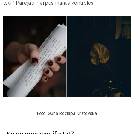
tevi.” Pārējais ir ārpus manas kontroles.
Foto: Guna Rožlapa Kristovska
Ko nozīmē manifestēt?