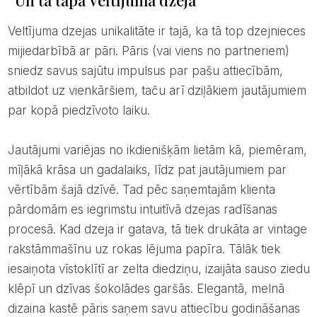
Un tā tapa Veltījuma dzeja
Veltījuma dzejas unikalitāte ir tajā, ka tā top dzejnieces
mijiedarbībā ar pāri. Pāris (vai viens no partneriem)
sniedz savus sajūtu impulsus par pašu attiecībām,
atbildot uz vienkāršiem, taču arī dziļākiem jautājumiem
par kopā piedzīvoto laiku.
Jautājumi variējas no ikdienišķām lietām kā, piemēram,
mīļākā krāsa un gadalaiks, līdz pat jautājumiem par
vērtībām šajā dzīvē. Tad pēc saņemtajām klienta
pārdomām es iegrimstu intuitīvā dzejas radīšanas
procesā. Kad dzeja ir gatava, tā tiek drukāta ar vintage
rakstāmmašīnu uz rokas lējuma papīra. Tālāk tiek
iesaiņota vīstoklītī ar zelta diedziņu, izaijāta sauso ziedu
klēpī un dzīvas šokolādes garšās. Elegantā, melnā
dizaina kastē pāris saņem savu attiecību godināšanas