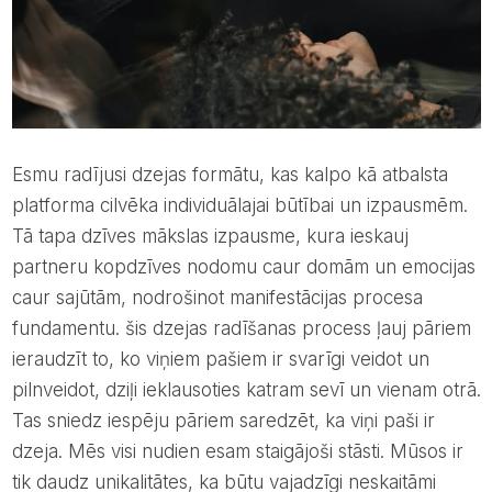
Esmu radījusi dzejas formātu, kas kalpo kā atbalsta
platforma cilvēka individuālajai būtībai un izpausmēm.
Tā tapa dzīves mākslas izpausme, kura ieskauj
partneru kopdzīves nodomu caur domām un emocijas
caur sajūtām, nodrošinot manifestācijas procesa
fundamentu. šis dzejas radīšanas process ļauj pāriem
ieraudzīt to, ko viņiem pašiem ir svarīgi veidot un
pilnveidot, dziļi ieklausoties katram sevī un vienam otrā.
Tas sniedz iespēju pāriem saredzēt, ka viņi paši ir
dzeja. Mēs visi nudien esam staigājoši stāsti. Mūsos ir
tik daudz unikalitātes, ka būtu vajadzīgi neskaitāmi