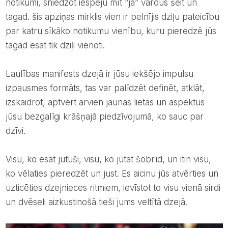
notikumi, sniedzot iespēju mīt “jā” vārdus šeit un
tagad. šis apziņas mirklis vien ir pelnījis dziļu pateicību
par katru sīkāko notikumu vienību, kuru pieredzē jūs
tagad esat tik dziļi vienoti.
Laulības manifests dzejā ir jūsu iekšējo impulsu
izpausmes formāts, tas var palīdzēt definēt, atklāt,
izskaidrot, aptvert arvien jaunas lietas un aspektus
jūsu bezgalīgi krāšņajā piedzīvojumā, ko sauc par
dzīvi.
Visu, ko esat jutuši, visu, ko jūtat šobrīd, un itin visu,
ko vēlaties pieredzēt un just. Es aicinu jūs atvērties un
uzticēties dzejnieces ritmiem, ievīstot to visu vienā sirdi
un dvēseli aizkustinošā tieši jums veltītā dzejā.