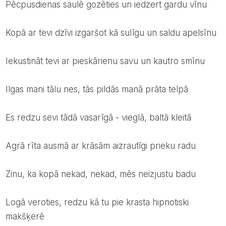
pēcpusdienas saulē gozēties un iedzert gardu vīnu
kopā ar tevi dzīvi izgaršot kā sulīgu un saldu apelsīnu
iekustināt tevi ar pieskārienu savu un kautro smīnu
ilgas mani tālu nes, tās pildās manā prāta telpā
es redzu sevi tādā vasarīgā - vieglā, baltā kleitā
agrā rīta ausmā ar krāsām aizrautīgi prieku radu
zinu, ka kopā nekad, nekad, mēs neizjustu badu
logā veroties, redzu kā tu pie krasta hipnotiski
makšķerē