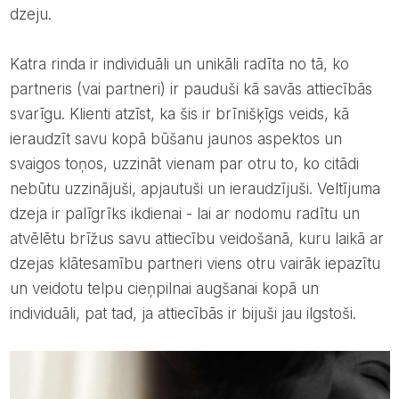
dzeju.
Katra rinda ir individuāli un unikāli radīta no tā, ko
partneris (vai partneri) ir pauduši kā savās attiecībās
svarīgu. Klienti atzīst, ka šis ir brīnišķīgs veids, kā
ieraudzīt savu kopā būšanu jaunos aspektos un
svaigos toņos, uzzināt vienam par otru to, ko citādi
nebūtu uzzinājuši, apjautuši un ieraudzījuši. Veltījuma
dzeja ir palīgrīks ikdienai - lai ar nodomu radītu un
atvēlētu brīžus savu attiecību veidošanā, kuru laikā ar
dzejas klātesamību partneri viens otru vairāk iepazītu
un veidotu telpu cieņpilnai augšanai kopā un
individuāli, pat tad, ja attiecībās ir bijuši jau ilgstoši.