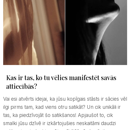
Kas ir tas, ko tu vēlies manifestēt savās
attiecībās?
Vai esi atvērts idejai, ka jūsu kopīgais stāsts ir sācies vēl
ilgi pirms tam, kad viens otru satikāt? Un cik unikāli ir
tas, ka piedzīvojāt šo satikšanos! Apjaušot to, cik
smalki jūsu dzīvē ir izkārtojušies neskaitāmi daudzi