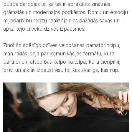
būtība darbojas tā, kā tas ir aprakstīts zinātnes
grāmatās un modernajos podkāstos. Domu un emociju
mijiedarbību redzu realizējamies dažādās savas un
apkārtējo cilvēku dzīves izpausmēs.
Zinot šo spēcīgo dzīves veidošanas pamatprincipu,
man radās ideja par komunikācijas formātu, kura
partneriem attiecībās kalpo kā telpa, kurā cieņpilni,
brīvi un atklāti izpaust visu to, kas svarīgs, kas rūp.