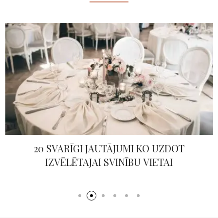
KĀZU KLEITU TIPI– KURŠ PIEMĒROTS TIEŠI
TEV?