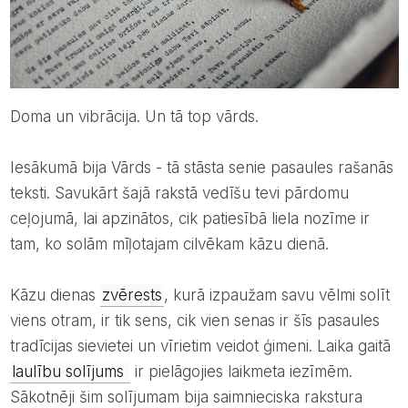
Doma un vibrācija. Un tā top vārds.
Iesākumā bija Vārds - tā stāsta senie pasaules rašanās
teksti. Savukārt šajā rakstā vedīšu tevi pārdomu
ceļojumā, lai apzinātos, cik patiesībā liela nozīme ir
tam, ko solām mīļotajam cilvēkam kāzu dienā.
Kāzu dienas
zvērests
, kurā izpaužam savu vēlmi solīt
viens otram, ir tik sens, cik vien senas ir šīs pasaules
tradīcijas sievietei un vīrietim veidot ģimeni. Laika gaitā
laulību solījums
ir pielāgojies laikmeta iezīmēm.
Sākotnēji šim solījumam bija saimnieciska rakstura