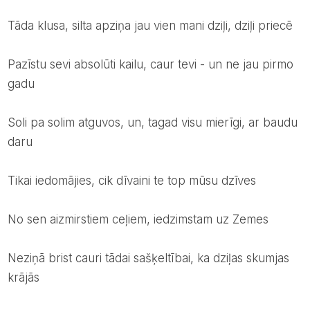
tāda klusa, silta apziņa jau vien mani dziļi, dziļi priecē
pazīstu sevi absolūti kailu, caur tevi - un ne jau pirmo
gadu
soli pa solim atguvos, un, tagad visu mierīgi, ar baudu
daru
tikai iedomājies, cik dīvaini te top mūsu dzīves
no sen aizmirstiem ceļiem, iedzimstam uz Zemes
neziņā brist cauri tādai sašķeltībai, ka dziļas skumjas
krājās