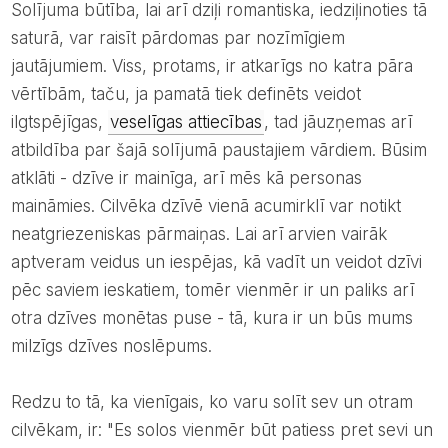
Solījuma būtība, lai arī dziļi romantiska, iedziļinoties tā
saturā, var raisīt pārdomas par nozīmīgiem
jautājumiem. Viss, protams, ir atkarīgs no katra pāra
vērtībām, taču, ja pamatā tiek definēts veidot
ilgtspējīgas,
veselīgas attiecības
, tad jāuzņemas arī
atbildība par šajā solījumā paustajiem vārdiem. Būsim
atklāti - dzīve ir mainīga, arī mēs kā personas
maināmies. Cilvēka dzīvē vienā acumirklī var notikt
neatgriezeniskas pārmaiņas. Lai arī arvien vairāk
aptveram veidus un iespējas, kā vadīt un veidot dzīvi
pēc saviem ieskatiem, tomēr vienmēr ir un paliks arī
otra dzīves monētas puse - tā, kura ir un būs mums
milzīgs dzīves noslēpums.
Redzu to tā, ka vienīgais, ko varu solīt sev un otram
cilvēkam, ir: "Es solos vienmēr būt patiess pret sevi un