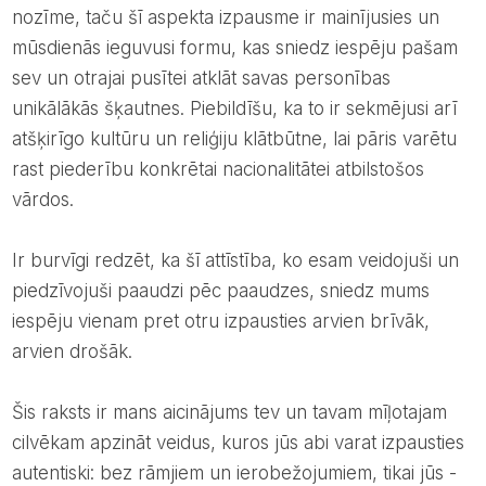
nozīme, taču šī aspekta izpausme ir mainījusies un
mūsdienās ieguvusi formu, kas sniedz iespēju pašam
sev un otrajai pusītei atklāt savas personības
unikālākās šķautnes. Piebildīšu, ka to ir sekmējusi arī
atšķirīgo kultūru un reliģiju klātbūtne, lai pāris varētu
rast piederību konkrētai nacionalitātei atbilstošos
vārdos.
Ir burvīgi redzēt, ka šī attīstība, ko esam veidojuši un
piedzīvojuši paaudzi pēc paaudzes, sniedz mums
iespēju vienam pret otru izpausties arvien brīvāk,
arvien drošāk.
šis raksts ir mans aicinājums tev un tavam mīļotajam
cilvēkam apzināt veidus, kuros jūs abi varat izpausties
autentiski: bez rāmjiem un ierobežojumiem, tikai jūs -