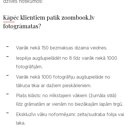
dzīves notikumos!
Kāpēc klientiem patīk zoombook.lv
fotogrāmatas?
Vairāk nekā 150 bezmaksas dizaina veidnes.
Iespēja augšupielādēt no 8 līdz vairāk nekā 1000
fotogrāfijām.
Vairāk nekā 1000 fotogrāfiju augšupielāde no
tālruņa tikai ar dažiem pieskārieniem.
Plašs klāsts: no mīkstajiem vākiem (žurnāla stilā)
līdz grāmatām ar vienām no biezākajām lapām tirgū.
Ekskluzīvi vāku noformējumi: zelta/sudraba folija vai
laka.