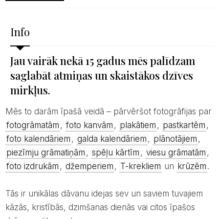
Info
Jau vairāk nekā 15 gadus mēs palīdzam
saglabāt atmiņas un skaistākos dzīves
mirkļus.
Mēs to darām īpašā veidā – pārvēršot fotogrāfijas par
fotogrāmatām
,
foto kanvām
,
plakātiem
,
pastkartēm
,
foto kalendāriem
,
galda kalendāriem
,
plānotājiem
,
piezīmju grāmatiņām
,
spēļu kārtīm
,
viesu grāmatām
,
foto izdrukām
,
džemperiem
,
T-krekliem
un
krūzēm
.
Tās ir unikālas dāvanu idejas sev un saviem tuvajiem
kāzās, kristībās, dzimšanas dienās vai citos īpašos