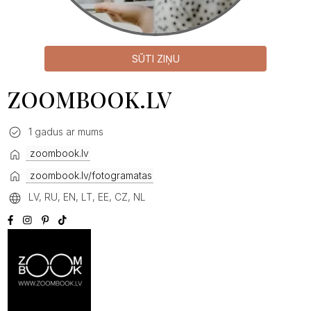
SŪTI ZIŅU
ZOOMBOOK.LV
1 gadus ar mums
zoombook.lv
zoombook.lv/fotogramatas
LV, RU, EN, LT, EE, CZ, NL