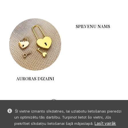
AURORAS DIZAINI
SPILVENU NAMS
Šī vietne izmanto sīkdatnes, lai uzlabotu lietošanas pieredzi
un optimizētu tās darbību. Turpinot lietot šo vietni, Jūs
Lasīt vairāk
piekrītiet sīkdatņu lietošanai šajā mājaslapā.