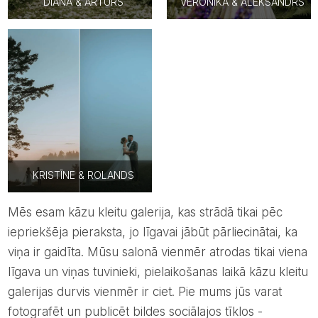
DIĀNA & ARTŪRS
VERONIKA & ALEKSANDRS
KRISTĪNE & ROLANDS
Mēs esam kāzu kleitu galerija, kas strādā tikai pēc
iepriekšēja pieraksta, jo līgavai jābūt pārliecinātai, ka
viņa ir gaidīta. Mūsu salonā vienmēr atrodas tikai viena
līgava un viņas tuvinieki, pielaikošanas laikā kāzu kleitu
galerijas durvis vienmēr ir ciet. Pie mums jūs varat
fotografēt un publicēt bildes sociālajos tīklos -