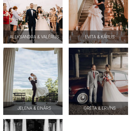
ALEKSANDRA & VALĒRIJS
EVITA & KĀRLIS
JEĻENA & EINĀRS
GRĒTA & ERVĪNS