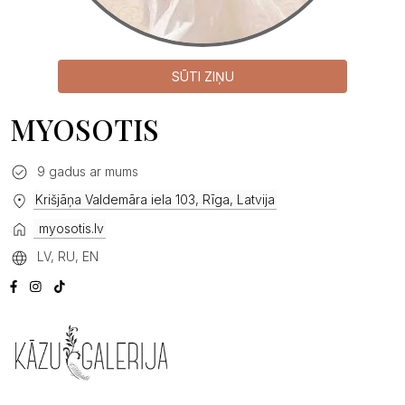
SŪTI ZIŅU
MYOSOTIS
9 gadus ar mums
Krišjāņa Valdemāra iela 103, Rīga, Latvija
myosotis.lv
LV, RU, EN