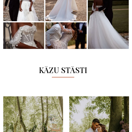
KĀZU STĀSTI