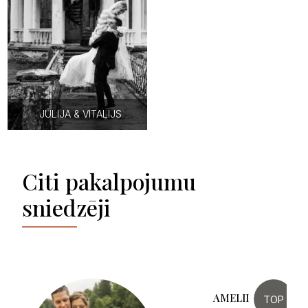
JŪLIJA & VITALIJS
Citi pakalpojumu
sniedzēji
TOP