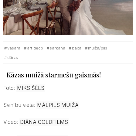
vasara
art deco
sarkana
balta
muiža/pils
dārzs
Kāzas muižā starmešu gaismās!
Foto:
MIKS ŠĒLS
Svinību vieta:
MĀLPILS MUIŽA
Video:
DIĀNA GOLDFILMS