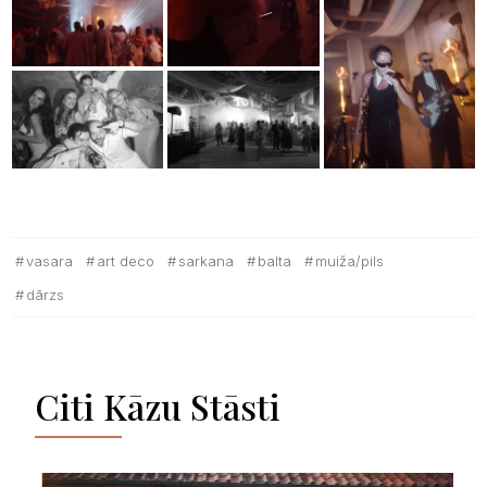
vasara
art deco
sarkana
balta
muiža/pils
dārzs
Citi Kāzu Stāsti