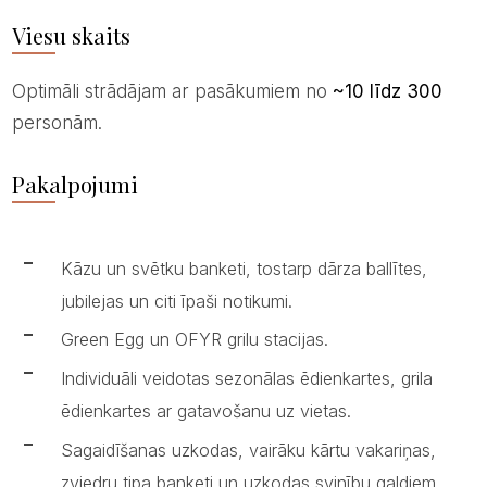
Viesu skaits
Optimāli strādājam ar pasākumiem no
~10 līdz 300
personām.
Pakalpojumi
Kāzu un svētku banketi, tostarp dārza ballītes,
jubilejas un citi īpaši notikumi.
Green Egg un OFYR grilu stacijas.
Individuāli veidotas sezonālas ēdienkartes, grila
ēdienkartes ar gatavošanu uz vietas.
Sagaidīšanas uzkodas, vairāku kārtu vakariņas,
zviedru tipa banketi un uzkodas svinību galdiem