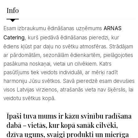
Info
Esam izbraukumu ēdināšanas uzņēmums
ARNAS
Catering
, kurš piedāvā ēdināšanas pieredzi, kur
ēdiens kļūst par daļu no svētku atmosfēras. Strādājam
ar pārdomātām, sezonālām ēdienkartēm, pielāgojoties
pasākuma noskaņai, vietai un cilvēkiem. Katrs
pasūtījums tiek veidots individuāli, ar mērķi radīt
harmoniju Jūsu svētkos. Savā pieredzē esam devušies
visos Latvijas virzienos, atrašanās vieta nav šķērslis, lai
veidotu svētkus kopā.
Īpaši tuva mums ir kāzu svinību radīšana
dabā – vietās, kur kopā sanāk cilvēki,
dzīva uguns, svaigi produkti un mierīga