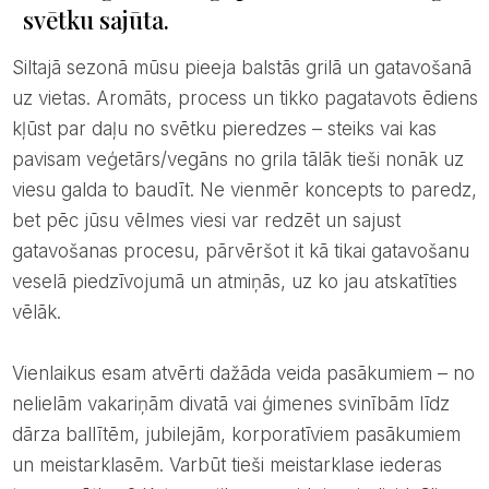
svētku sajūta.
Siltajā sezonā mūsu pieeja balstās grilā un gatavošanā
uz vietas. Aromāts, process un tikko pagatavots ēdiens
kļūst par daļu no svētku pieredzes – steiks vai kas
pavisam veģetārs/vegāns no grila tālāk tieši nonāk uz
viesu galda to baudīt. Ne vienmēr koncepts to paredz,
bet pēc jūsu vēlmes viesi var redzēt un sajust
gatavošanas procesu, pārvēršot it kā tikai gatavošanu
veselā piedzīvojumā un atmiņās, uz ko jau atskatīties
vēlāk.
Vienlaikus esam atvērti dažāda veida pasākumiem – no
nelielām vakariņām divatā vai ģimenes svinībām līdz
dārza ballītēm, jubilejām, korporatīviem pasākumiem
un meistarklasēm. Varbūt tieši meistarklase iederas