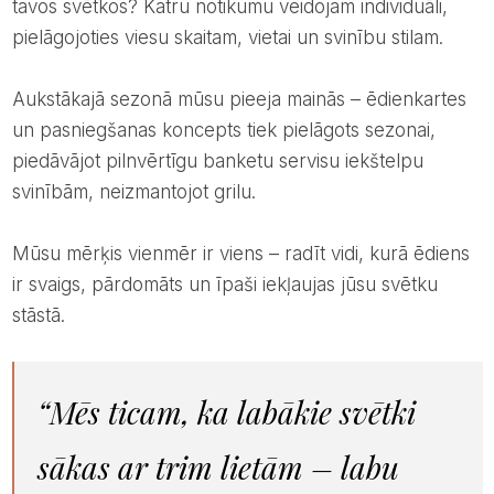
tavos svētkos? Katru notikumu veidojam individuāli,
pielāgojoties viesu skaitam, vietai un svinību stilam.
Aukstākajā sezonā mūsu pieeja mainās – ēdienkartes
un pasniegšanas koncepts tiek pielāgots sezonai,
piedāvājot pilnvērtīgu banketu servisu iekštelpu
svinībām, neizmantojot grilu.
Mūsu mērķis vienmēr ir viens – radīt vidi, kurā ēdiens
ir svaigs, pārdomāts un īpaši iekļaujas jūsu svētku
stāstā.
“Mēs ticam, ka labākie svētki
sākas ar trim lietām – labu