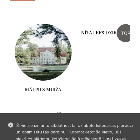
TOP
MĀLPILS MUIŽA
NĪTAURES DZIRNAVAS
Šī vietne izmanto sīkdatnes, lai uzlabotu lietošanas pieredzi
un optimizētu tās darbību. Turpinot lietot šo vietni, Jūs
Lasīt vairāk
piekrītiet sīkdatņu lietošanai šajā mājaslapā.