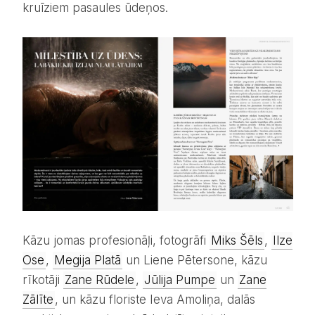
kruīziem pasaules ūdeņos.
Kāzu jomas profesionāļi, fotogrāfi
Miks Šēls
,
Ilze
Ose
,
Megija Platā
un Liene Pētersone, kāzu
rīkotāji
Zane Rūdele
,
Jūlija Pumpe
un
Zane
Zālīte
, un kāzu floriste Ieva Amoliņa, dalās