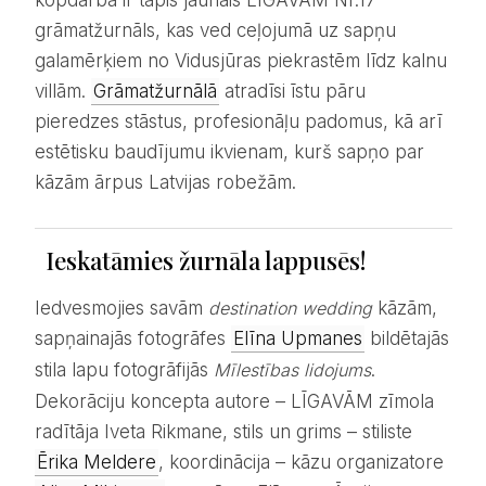
kopdarbā ir tapis jaunais LĪGAVĀM Nr.17
grāmatžurnāls, kas ved ceļojumā uz sapņu
galamērķiem no Vidusjūras piekrastēm līdz kalnu
villām.
Grāmatžurnālā
atradīsi īstu pāru
pieredzes stāstus, profesionāļu padomus, kā arī
estētisku baudījumu ikvienam, kurš sapņo par
kāzām ārpus Latvijas robežām.
Ieskatāmies žurnāla lappusēs!
Iedvesmojies savām
destination wedding
kāzām,
sapņainajās fotogrāfes
Elīna Upmanes
bildētajās
stila lapu fotogrāfijās
Mīlestības lidojums
.
Dekorāciju koncepta autore – LĪGAVĀM zīmola
radītāja Iveta Rikmane, stils un grims – stiliste
Ērika Meldere
, koordinācija – kāzu organizatore