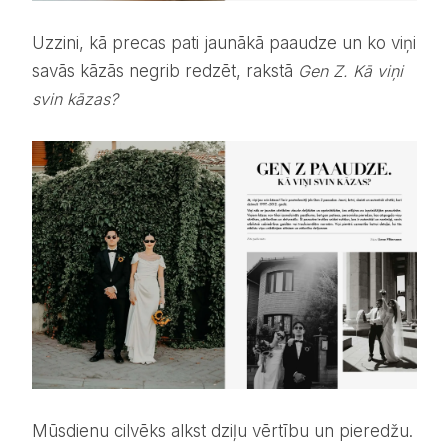
Uzzini, kā precas pati jaunākā paaudze un ko viņi
savās kāzās negrib redzēt, rakstā
Gen Z. Kā viņi
svin kāzas?
Mūsdienu cilvēks alkst dziļu vērtību un pieredžu.