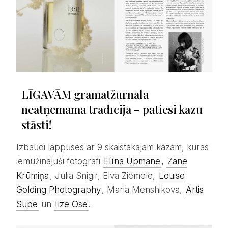
LĪGAVĀM grāmatžurnāla
neatņemama tradīcija – patiesi kāzu
stāsti!
Izbaudi lappuses ar 9 skaistākajām kāzām, kuras
iemūžinājuši fotogrāfi
Elīna Upmane
,
Zane
Krūmiņa
, Julia Snigir, Elva Ziemele,
Louise
Golding Photography
, Maria Menshikova,
Artis
Supe
un
Ilze Ose
.