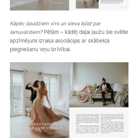
Kāpēc daudziem vīrs un sieva kļūst par
lamuvārdiem?
Pētām – kādēļ daļai ļaužu šie svētie
apzīmējumi izraisa asociācijas ar skābekļa
piegriešanu viņu brīvībai.