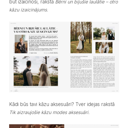
būt izaicinoši, rakstā
Bērni un bijušie laulātie – otro
kāzu izaicinājums.
Kādi būs tavi kāzu aksesuāri? Tver idejas rakstā
Tik aizraujošie kāzu modes aksesuāri.