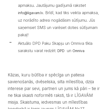
apmaksu. Jautājumu gadījumā rakstiet
. Brīdī, kad tiks veikta apmaksa,
info@ligavam.lv
uz norādīto adresi nogādāsim sūtījumu. Jūs
saņemsiet SMS un varēsiet doties sūtījumam
pakaļ!
Aktuālo DPD Paku Skapju un Omniva tīkla
sarakstu varat redzēt:
un
DPD
Omniva
Kāzas, kuru būtība ir spēcīga un patiesa
savienošanās, dvēseliska, silta mīlestība, dziļa
interese par sevi, partneri un jums kā pāri – tie ir
ne tikai skaisti noformēti raksti, tā ir LĪGAVĀM
misija. Skaistuma, iedvesmas un mīlestības