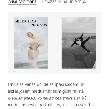
Alise Mihimana
un mūzas Elīna un Ārnijs.
Unikālas vietas un idejas īpaši saldam un
aizraujošam medusmēnesim gūsti rakstā
Medusmēnesis, ko nekad neaizmirsīsiet
. Kā
medusmēnesī atgādināt sev, kas ir tās vērtības,