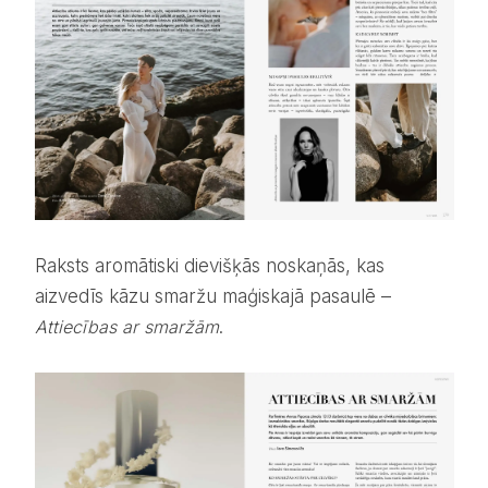
Raksts aromātiski dievišķās noskaņās, kas
aizvedīs kāzu smaržu maģiskajā pasaulē –
Attiecības ar smaržām
.