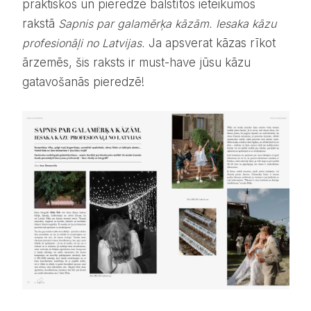
praktiskos un pieredzē balstītos ieteikumos
rakstā
Sapnis par galamērķa kāzām. Iesaka kāzu
profesionāļi no Latvijas.
Ja apsverat kāzas rīkot
ārzemēs, šis raksts ir must-have jūsu kāzu
gatavošanās pieredzē!