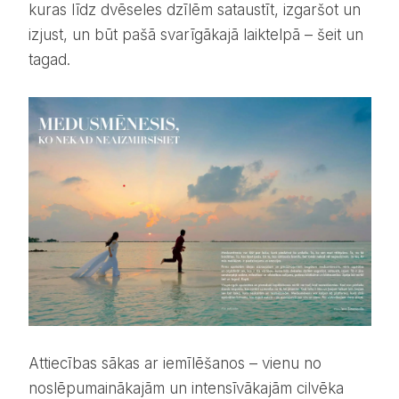
kuras līdz dvēseles dzīlēm sataustīt, izgaršot un
izjust, un būt pašā svarīgākajā laiktelpā – šeit un
tagad.
Attiecības sākas ar iemīlēšanos – vienu no
noslēpumainākajām un intensīvākajām cilvēka