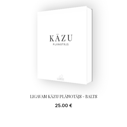
KĀZU & KOPDZĪVES GRĀMATŽURNĀLS NR. 18 - 2
14.99 €