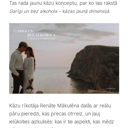
Tas rada jaunu kāzu konceptu, par ko lasi rakstā
Garīgi un bez alkohola – kāzas jaunā dimensijā.
Kāzu rīkotāja Renāte Mākulēna dalās ar reālu
pāru pieredzi, kas precas otrreiz, un ļauj
ielūkoties aizkulisēs: kas ir tie aspekti, kas mēdz