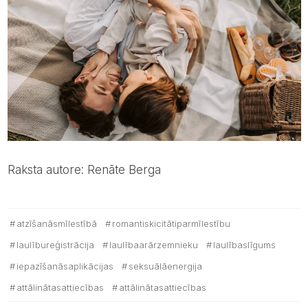
Raksta autore: Renāte Berga
atzīšanāsmīlestībā
romantiskicitātiparmīlestību
laulībureģistrācija
laulībaarārzemnieku
laulībaslīgums
iepazīšanāsaplikācijas
seksuālāenergija
attālinātasattiecības
attālinātasattiecības