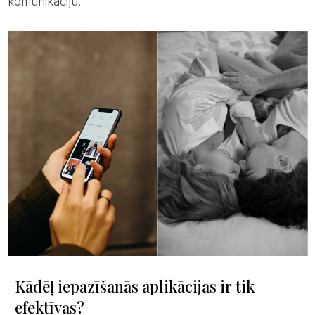
komunikāciju.
Kādēļ iepazīšanās aplikācijas ir tik
efektīvas?