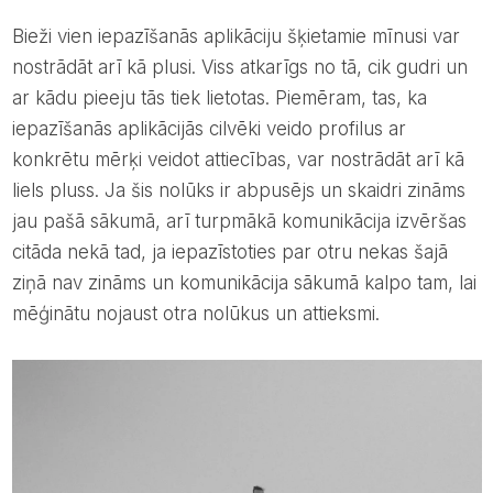
Bieži vien iepazīšanās aplikāciju šķietamie mīnusi var
nostrādāt arī kā plusi. Viss atkarīgs no tā, cik gudri un
ar kādu pieeju tās tiek lietotas. Piemēram, tas, ka
iepazīšanās aplikācijās cilvēki veido profilus ar
konkrētu mērķi veidot attiecības, var nostrādāt arī kā
liels pluss. Ja šis nolūks ir abpusējs un skaidri zināms
jau pašā sākumā, arī turpmākā komunikācija izvēršas
citāda nekā tad, ja iepazīstoties par otru nekas šajā
ziņā nav zināms un komunikācija sākumā kalpo tam, lai
mēģinātu nojaust otra nolūkus un attieksmi.