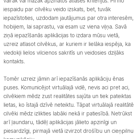
vairāk vai mazāk apzinātos atlases kritērijus. Pirmo
iespaidu par cilvēku veido izskats, bet, tuvāk
iepazīstoties, uzdodam jautājumus par otra interesēm,
hobijiem, lai saprastu, vai esam uz viena viļņa. Savā
ziņā iepazīšanās aplikācijas to izdara mūsu vietā,
uzreiz atlasot cilvēkus, ar kuriem ir lielāka iespēja, ka
viedokļi lielos vilcienos sakritīs un veidosies dziļāks
kontakts.
Tomēr uzreiz jāmin arī iepazīšanās aplikāciju ēnas
puses. Komunicējot virtuālajā vidē, nevis aci pret aci,
cilvēkiem mēdz zust realitātes sajūta un tiek pateiktas
lietas, ko īstajā dzīvē neteiktu. Tāpat virtuālajā realitātē
cilvēki mēdz izlikties labāki nekā ir patiesībā. Netrūkst
arī ļaundaru, tādēļ aplikācijas jālieto apzinīgi un
piesardzīgi, pirmajā vietā izvirzot drošību un cieņpilnu