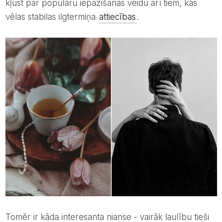
kļūst par populāru iepazīšanās veidu arī tiem, kas
vēlas stabilas ilgtermiņa
attiecības
.
Tomēr ir kāda interesanta nianse - vairāk laulību tieši