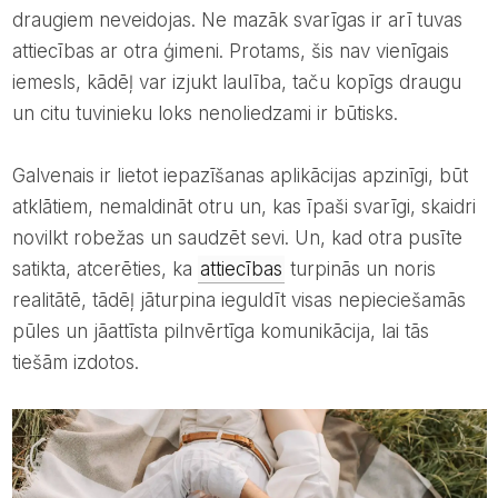
draugiem neveidojas. Ne mazāk svarīgas ir arī tuvas
attiecības ar otra ģimeni. Protams, šis nav vienīgais
iemesls, kādēļ var izjukt laulība, taču kopīgs draugu
un citu tuvinieku loks nenoliedzami ir būtisks.
Galvenais ir lietot iepazīšanas aplikācijas apzinīgi, būt
atklātiem, nemaldināt otru un, kas īpaši svarīgi, skaidri
novilkt robežas un saudzēt sevi. Un, kad otra pusīte
satikta, atcerēties, ka
attiecības
turpinās un noris
realitātē, tādēļ jāturpina ieguldīt visas nepieciešamās
pūles un jāattīsta pilnvērtīga komunikācija, lai tās
tiešām izdotos.