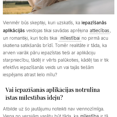
Vienmēr būs skeptiķi, kuri uzskatīs, ka
iepazīšanās
aplikācijās
veidojas tikai savādas aprēķina
attiecības
,
un romantiķi, kuri ticēs tikai
mīlestībai
no pirmā acu
skatiena satikšanās brīdī. Tomēr realitāte ir tāda, ka
arvien vairāk pāru iepazīstas tieši ar aplikāciju
starpniecību, tādēļ ir vērts palūkoties, kādēļ tas ir tik
efektīvs iepazīšanās veids un vai tajās tiešām
iespējams atrast lielo mīlu?
Vai iepazīšanās aplikācijas notrulina
īstas mīlestības ideju?
Atbilde uz šo jautājumu noteikti nav viennozīmīga.
Viena no versijām varētu būt tāda, ka
mīlestība
ir tā