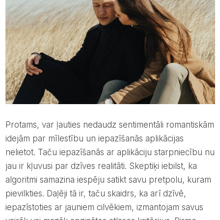
Protams, var ļauties nedaudz sentimentāli romantiskām
idejām par mīlestību un iepazīšanās aplikācijas
nelietot. Taču iepazīšanās ar aplikāciju starpniecību nu
jau ir kļuvusi par dzīves realitāti. Skeptiķi iebilst, ka
algoritmi samazina iespēju satikt savu pretpolu, kuram
pievilkties. Daļēji tā ir, taču skaidrs, ka arī dzīvē,
iepazīstoties ar jauniem cilvēkiem, izmantojam savus