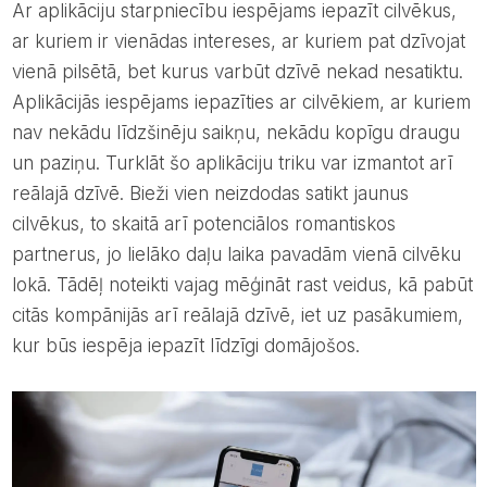
Ar aplikāciju starpniecību iespējams iepazīt cilvēkus,
ar kuriem ir vienādas intereses, ar kuriem pat dzīvojat
vienā pilsētā, bet kurus varbūt dzīvē nekad nesatiktu.
Aplikācijās iespējams iepazīties ar cilvēkiem, ar kuriem
nav nekādu līdzšinēju saikņu, nekādu kopīgu draugu
un paziņu. Turklāt šo aplikāciju triku var izmantot arī
reālajā dzīvē. Bieži vien neizdodas satikt jaunus
cilvēkus, to skaitā arī potenciālos romantiskos
partnerus, jo lielāko daļu laika pavadām vienā cilvēku
lokā. Tādēļ noteikti vajag mēģināt rast veidus, kā pabūt
citās kompānijās arī reālajā dzīvē, iet uz pasākumiem,
kur būs iespēja iepazīt līdzīgi domājošos.