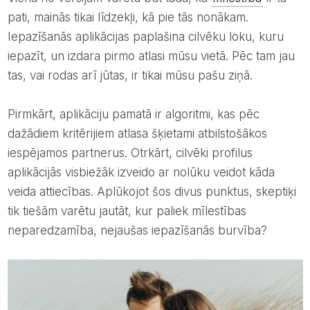
pati, mainās tikai līdzekļi, kā pie tās nonākam.
Iepazīšanās aplikācijas paplašina cilvēku loku, kuru
iepazīt, un izdara pirmo atlasi mūsu vietā. Pēc tam jau
tas, vai rodas arī jūtas, ir tikai mūsu pašu ziņā.
Pirmkārt, aplikāciju pamatā ir algoritmi, kas pēc
dažādiem kritērijiem atlasa šķietami atbilstošākos
iespējamos partnerus. Otrkārt, cilvēki profilus
aplikācijās visbiežāk izveido ar nolūku veidot kāda
veida attiecības. Aplūkojot šos divus punktus, skeptiķi
tik tiešām varētu jautāt, kur paliek mīlestības
neparedzamība, nejaušas iepazīšanās burvība?