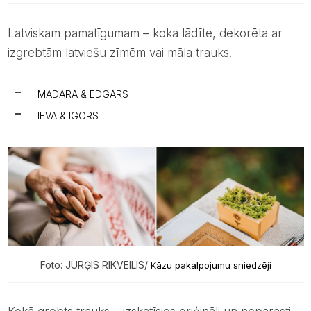
Latviskam pamatīgumam – koka lādīte, dekorēta ar
izgrebtām latviešu zīmēm vai māla trauks.
MADARA & EDGARS
IEVA & IGORS
Foto: JURĢIS RIKVEILIS/
Kāzu pakalpojumu sniedzēji