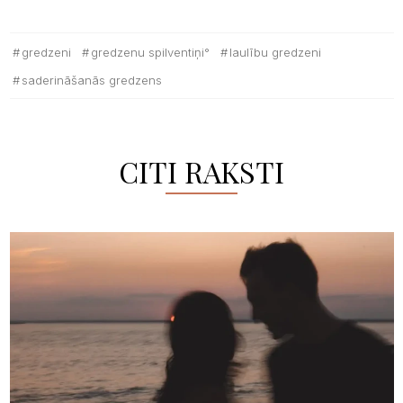
gredzeni
gredzenu spilventiņi°
laulību gredzeni
saderināšanās gredzens
CITI RAKSTI