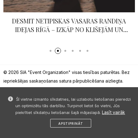
DESMIT NETIPISKAS VASARAS RANDIŅA
IDEJAS RĪGĀ – IZKĀP NO KLIŠEJĀM UN
PĀRSTEIDZ!
© 2026 SIA "Event Organization" visas tiesības paturētas. Bez
iepriekšējas saskaņošanas satura pārpublicēšana aizliegta.
Šī vietne izmanto sīkdatnes, lai uzlabotu lietošanas pieredzi
un optimizētu tās darbību. Turpinot lietot šo vietni, Jūs
Lasīt vairāk
piekrītiet sīkdatņu lietošanai šajā mājaslapā.
APSTIPRINĀT
patīk
dalies
ziņa
profils
izvēlne