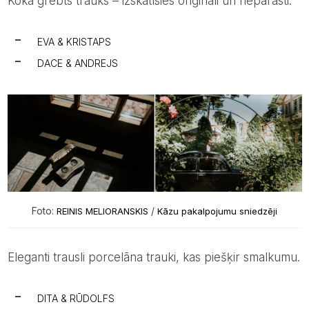
Kokā grebts trauks – izskatīsies oriģināli un neparasti.
EVA & KRISTAPS
DACE & ANDREJS
Foto:
/
REINIS MELIORANSKIS
Kāzu pakalpojumu sniedzēji
Eleganti trausli porcelāna trauki, kas piešķir smalkumu.
DITA & RŪDOLFS