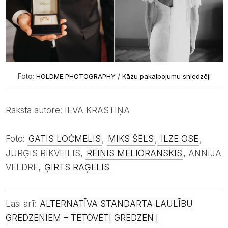
Foto:
/
HOLDME PHOTOGRAPHY
Kāzu pakalpojumu sniedzēji
Raksta autore: IEVA KRASTIŅA
Foto:
GATIS LOČMELIS
,
MIKS ŠĒLS
,
ILZE OSE
,
JURĢIS RIKVEILIS,
REINIS MELIORANSKIS
, ANNIJA
VELDRE,
ĢIRTS RAĢELIS
Lasi arī:
ALTERNATĪVA STANDARTA LAULĪBU
GREDZENIEM – TETOVĒTI GREDZEN
I