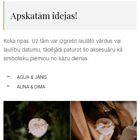
Apskatām idejas!
Koka ripas. Uz tām var izgrebt laulāto vārdus vai
laulību datumu, tādējādi paturot šo aksesuāru kā
simbolisku piemiņu no kāzu dienas.
AGIJA & JĀNIS
ALINA & DIMA